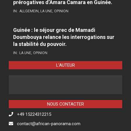
prérogatives d’Amara Camara en Guinée.
IN:
ALLGEMEIN
,
LA UNE
,
OPINION
Guinée : le séjour grec de Mamadi
Doumbouya relance les interrogations sur
la stabilité du pouvoir.
IN:
LA UNE
,
OPINION
L’AUTEUR
NOUS CONTACTER
+49 15224312215
contact@african-panorama.com