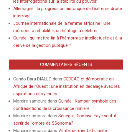
les interrogations sur la stabilité du pouvoir.
Allemagne : la progression historique de l’extrême droite
interroge.
Journée internationale de la femme africaine : une
mémoire à réhabiliter, un héritage à célébrer.
Guinée : qui mettra fin à l’hémorragie intellectuelle et à la
dérive de la gestion publique ?
COMMENTAIRES RÉCENTS
Gando Dara DIALLO
dans
CEDEAO et démocratie en
Afrique de l’Ouest : une institution en décalage avec les
aspirations citoyennes.
Morcire samoura
dans
Guinée : Kamsar, symbole des
contradictions de la croissance minière.
Morcire samoura
dans
Sénégal: Diomaye Faye veut-il
sortir de l’ombre de SSonoma?
Morcire samoura
dans
Vérité, serment et dignité