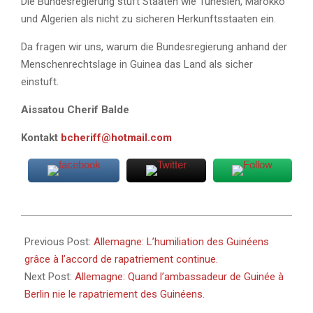
Die Bundesregierung stuft Staaten wie Tunesien, Marokko
und Algerien als nicht zu sicheren Herkunftsstaaten ein.
Da fragen wir uns, warum die Bundesregierung anhand der
Menschenrechtslage in Guinea das Land als sicher
einstuft.
Aissatou Cherif Balde
Kontakt
bcheriff@hotmail.com
2024-
12-
Previous Post:
Allemagne: L’humiliation des Guinéens
13
grâce à l’accord de rapatriement continue.
Next Post:
Allemagne: Quand l’ambassadeur de Guinée à
Berlin nie le rapatriement des Guinéens.